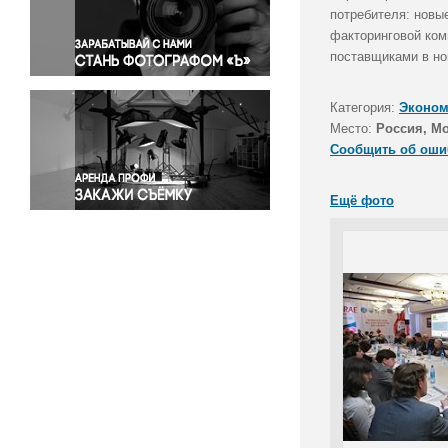
Правосудие
потребителя: новы
факторинговой ком
Происшествия и конфликты
поставщиками в но
Религия
Светская жизнь
Категория:
Эконом
Спорт
Место:
Россия, М
Экология
Сообщить об оши
Экономика и бизнес
Ещё фото