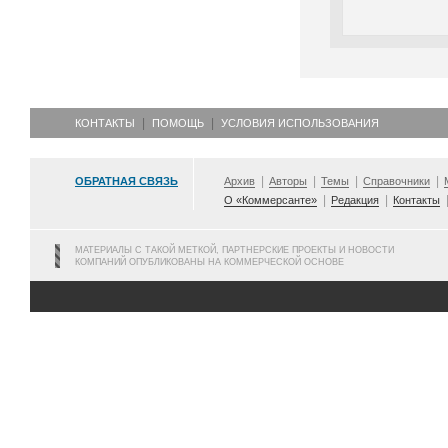
КОНТАКТЫ
ПОМОЩЬ
УСЛОВИЯ ИСПОЛЬЗОВАНИЯ
ОБРАТНАЯ СВЯЗЬ
Архив
Авторы
Темы
Справочники
О «Коммерсанте»
Редакция
Контакты
МАТЕРИАЛЫ С ТАКОЙ МЕТКОЙ, ПАРТНЕРСКИЕ ПРОЕКТЫ И НОВОСТИ
КОМПАНИЙ ОПУБЛИКОВАНЫ НА КОММЕРЧЕСКОЙ ОСНОВЕ