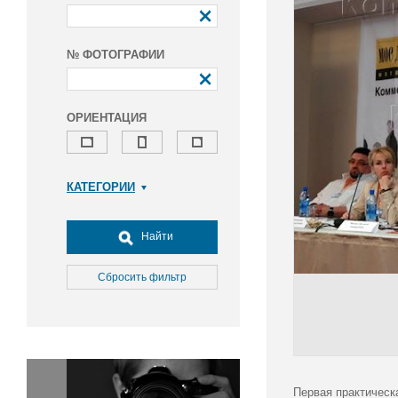
№ ФОТОГРАФИИ
ОРИЕНТАЦИЯ
КАТЕГОРИИ
Армия и ВПК
Досуг, туризм и отдых
Найти
Культура
Медицина
Сбросить фильтр
Наука
Образование
Общество
Окружающая среда
Политика
Первая практическ