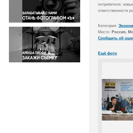
Правосудие
потребителя: новы
ответственности ро
Происшествия и конфликты
Религия
Категория:
Эконом
Светская жизнь
Место:
Россия, М
Спорт
Сообщить об оши
Экология
Экономика и бизнес
Ещё фото