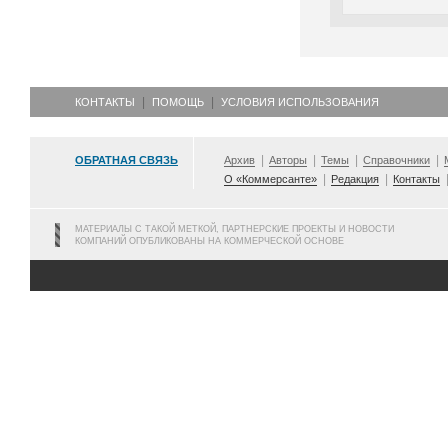
КОНТАКТЫ
ПОМОЩЬ
УСЛОВИЯ ИСПОЛЬЗОВАНИЯ
ОБРАТНАЯ СВЯЗЬ
Архив
Авторы
Темы
Справочники
О «Коммерсанте»
Редакция
Контакты
МАТЕРИАЛЫ С ТАКОЙ МЕТКОЙ, ПАРТНЕРСКИЕ ПРОЕКТЫ И НОВОСТИ
КОМПАНИЙ ОПУБЛИКОВАНЫ НА КОММЕРЧЕСКОЙ ОСНОВЕ