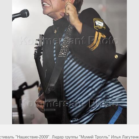
стиваль "Нашествие-2009". Лидер группы "Мумий Тролль" Илья Лагутенк