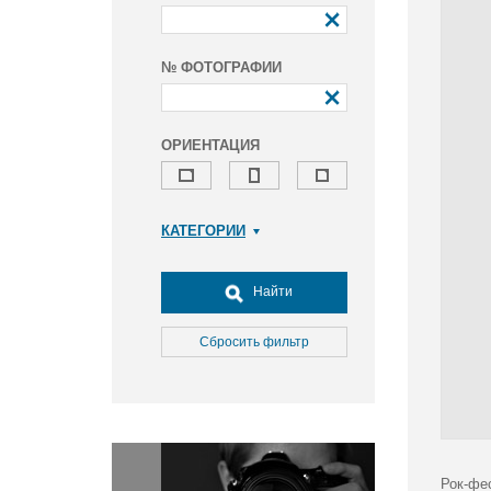
№ ФОТОГРАФИИ
ОРИЕНТАЦИЯ
КАТЕГОРИИ
Армия и ВПК
Досуг, туризм и отдых
Найти
Культура
Медицина
Сбросить фильтр
Наука
Образование
Общество
Окружающая среда
Политика
Рок-фе