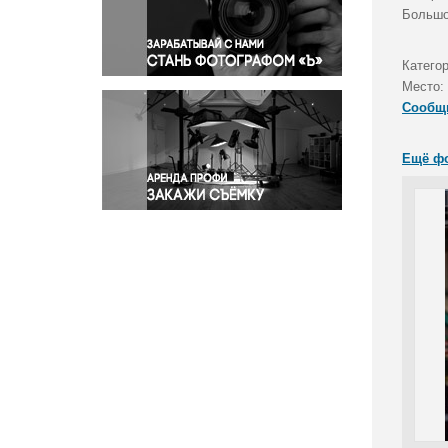
Правосудие
Большо
Происшествия и конфликты
Религия
Катего
Место:
Светская жизнь
Сообщ
Спорт
Экология
Ещё ф
Экономика и бизнес