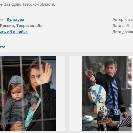
е Завидово Тверской области.
рия:
Культура
Автор и аг
Россия, Тверская обл.
Дата собы
ить об ошибке
Дата доба
ото