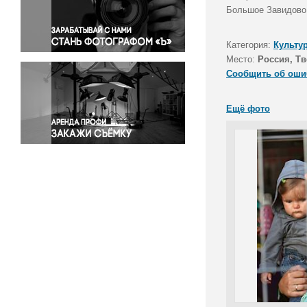
Правосудие
Большое Завидово 
Происшествия и конфликты
Религия
Категория:
Культу
Место:
Россия, Тв
Светская жизнь
Сообщить об оши
Спорт
Экология
Ещё фото
Экономика и бизнес