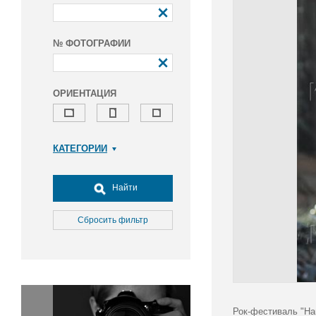
№ ФОТОГРАФИИ
ОРИЕНТАЦИЯ
КАТЕГОРИИ
Армия и ВПК
Досуг, туризм и отдых
Найти
Культура
Медицина
Сбросить фильтр
Наука
Образование
Общество
Окружающая среда
Политика
Рок-фестиваль "На