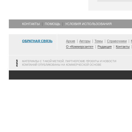
КОНТАКТЫ
ПОМОЩЬ
УСЛОВИЯ ИСПОЛЬЗОВАНИЯ
ОБРАТНАЯ СВЯЗЬ
Архив
Авторы
Темы
Справочники
О «Коммерсанте»
Редакция
Контакты
МАТЕРИАЛЫ С ТАКОЙ МЕТКОЙ, ПАРТНЕРСКИЕ ПРОЕКТЫ И НОВОСТИ
КОМПАНИЙ ОПУБЛИКОВАНЫ НА КОММЕРЧЕСКОЙ ОСНОВЕ