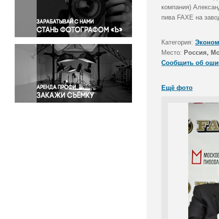
Правосудие
компания) Алексан
пива FAXE на заво
Происшествия и конфликты
Религия
Категория:
Эконом
Светская жизнь
Место:
Россия, М
Спорт
Сообщить об оши
Экология
Экономика и бизнес
Ещё фото