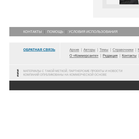
КОНТАКТЫ
ПОМОЩЬ
УСЛОВИЯ ИСПОЛЬЗОВАНИЯ
ОБРАТНАЯ СВЯЗЬ
Архив
Авторы
Темы
Справочники
О «Коммерсанте»
Редакция
Контакты
МАТЕРИАЛЫ С ТАКОЙ МЕТКОЙ, ПАРТНЕРСКИЕ ПРОЕКТЫ И НОВОСТИ
КОМПАНИЙ ОПУБЛИКОВАНЫ НА КОММЕРЧЕСКОЙ ОСНОВЕ