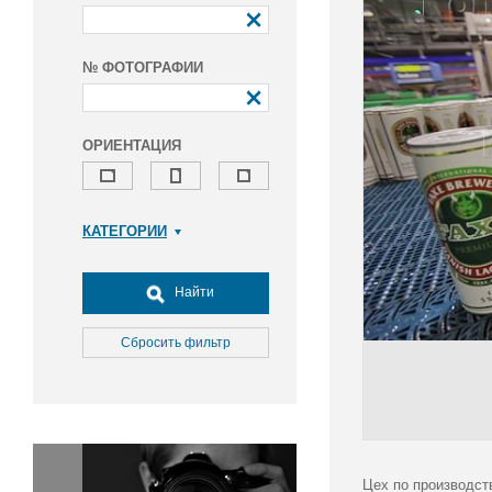
№ ФОТОГРАФИИ
ОРИЕНТАЦИЯ
КАТЕГОРИИ
Армия и ВПК
Досуг, туризм и отдых
Найти
Культура
Медицина
Сбросить фильтр
Наука
Образование
Общество
Окружающая среда
Политика
Цех по производст