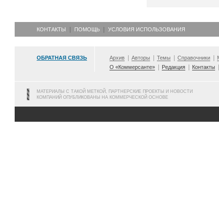
КОНТАКТЫ
ПОМОЩЬ
УСЛОВИЯ ИСПОЛЬЗОВАНИЯ
ОБРАТНАЯ СВЯЗЬ
Архив
Авторы
Темы
Справочники
О «Коммерсанте»
Редакция
Контакты
МАТЕРИАЛЫ С ТАКОЙ МЕТКОЙ, ПАРТНЕРСКИЕ ПРОЕКТЫ И НОВОСТИ
КОМПАНИЙ ОПУБЛИКОВАНЫ НА КОММЕРЧЕСКОЙ ОСНОВЕ