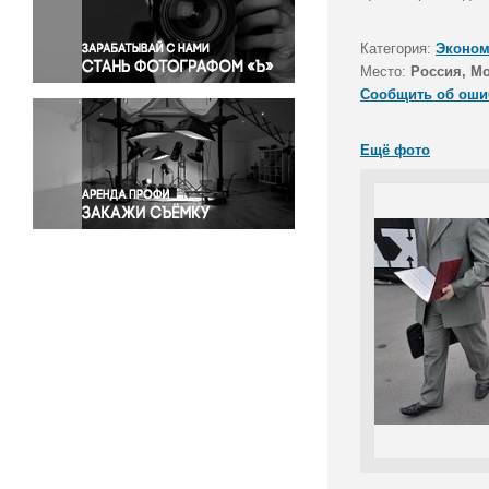
Правосудие
Происшествия и конфликты
Категория:
Эконом
Религия
Место:
Россия, М
Сообщить об оши
Светская жизнь
Спорт
Ещё фото
Экология
Экономика и бизнес