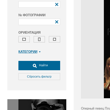
№ ФОТОГРАФИИ
ОРИЕНТАЦИЯ
КАТЕГОРИИ
Армия и ВПК
Досуг, туризм и отдых
Найти
Культура
Медицина
Сбросить фильтр
Наука
Образование
Общество
Окружающая среда
Политика
Оперный певец Плас