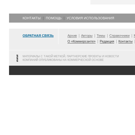
КОНТАКТЫ
ПОМОЩЬ
УСЛОВИЯ ИСПОЛЬЗОВАНИЯ
ОБРАТНАЯ СВЯЗЬ
Архив
Авторы
Темы
Справочники
О «Коммерсанте»
Редакция
Контакты
МАТЕРИАЛЫ С ТАКОЙ МЕТКОЙ, ПАРТНЕРСКИЕ ПРОЕКТЫ И НОВОСТИ
КОМПАНИЙ ОПУБЛИКОВАНЫ НА КОММЕРЧЕСКОЙ ОСНОВЕ