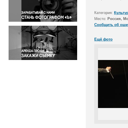
Правосудие
Происшествия и конфликты
Категория:
Культу
Религия
Место:
Россия, Мо
Сообщить об оши
Светская жизнь
Спорт
Ещё фото
Экология
Экономика и бизнес