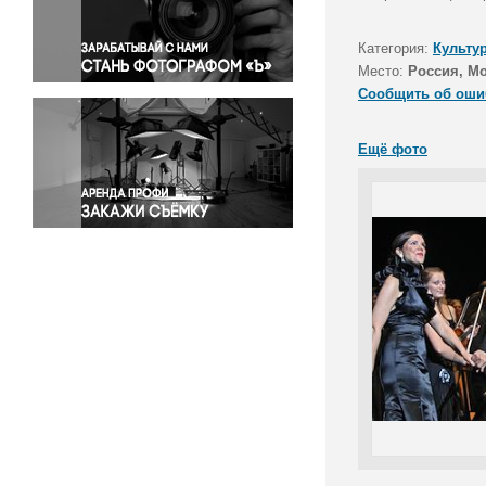
Правосудие
Происшествия и конфликты
Категория:
Культу
Религия
Место:
Россия, Мо
Сообщить об оши
Светская жизнь
Спорт
Ещё фото
Экология
Экономика и бизнес