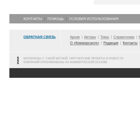
КОНТАКТЫ
ПОМОЩЬ
УСЛОВИЯ ИСПОЛЬЗОВАНИЯ
ОБРАТНАЯ СВЯЗЬ
Архив
Авторы
Темы
Справочники
О «Коммерсанте»
Редакция
Контакты
МАТЕРИАЛЫ С ТАКОЙ МЕТКОЙ, ПАРТНЕРСКИЕ ПРОЕКТЫ И НОВОСТИ
КОМПАНИЙ ОПУБЛИКОВАНЫ НА КОММЕРЧЕСКОЙ ОСНОВЕ