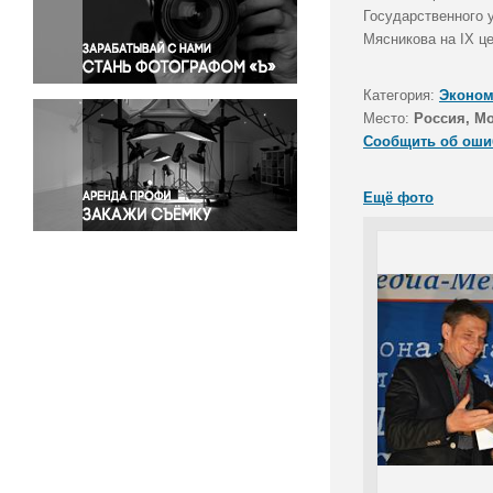
Правосудие
Государственного 
Мясникова на IX ц
Происшествия и конфликты
Религия
Категория:
Эконом
Светская жизнь
Место:
Россия, М
Спорт
Сообщить об оши
Экология
Экономика и бизнес
Ещё фото