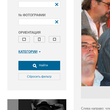
№ ФОТОГРАФИИ
ОРИЕНТАЦИЯ
КАТЕГОРИИ
Армия и ВПК
Досуг, туризм и отдых
Найти
Культура
Медицина
Сбросить фильтр
Наука
Образование
Общество
Окружающая среда
Политика
Слева направо: чл