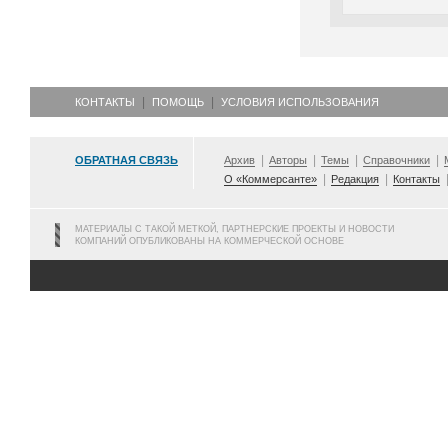
КОНТАКТЫ
ПОМОЩЬ
УСЛОВИЯ ИСПОЛЬЗОВАНИЯ
ОБРАТНАЯ СВЯЗЬ
Архив
Авторы
Темы
Справочники
О «Коммерсанте»
Редакция
Контакты
МАТЕРИАЛЫ С ТАКОЙ МЕТКОЙ, ПАРТНЕРСКИЕ ПРОЕКТЫ И НОВОСТИ
КОМПАНИЙ ОПУБЛИКОВАНЫ НА КОММЕРЧЕСКОЙ ОСНОВЕ