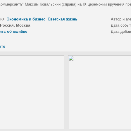
Коммерсантъ" Максим Ковальский (справа) на IX церемонии вручения пр
рия:
Экономика и бизнес
Светская жизнь
Автор и аг
Россия, Москва
Дата собы
ить об ошибке
Дата доба
ото