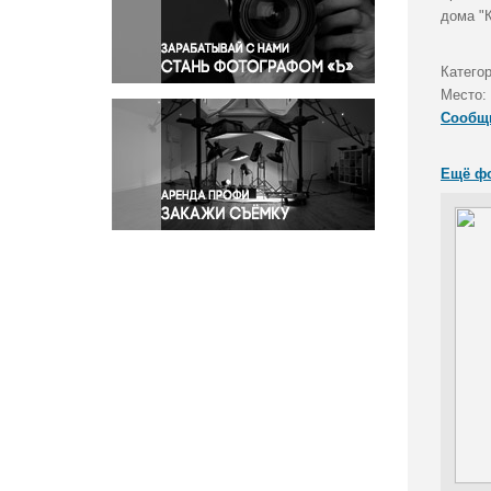
Правосудие
дома "
Происшествия и конфликты
Религия
Катего
Место:
Светская жизнь
Сообщ
Спорт
Экология
Ещё ф
Экономика и бизнес