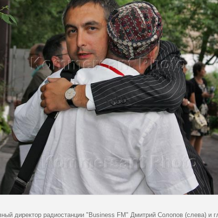
вный директор радиостанции "Business FM" Дмитрий Солопов (слева) и г