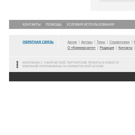
КОНТАКТЫ
ПОМОЩЬ
УСЛОВИЯ ИСПОЛЬЗОВАНИЯ
ОБРАТНАЯ СВЯЗЬ
Архив
Авторы
Темы
Справочники
О «Коммерсанте»
Редакция
Контакты
МАТЕРИАЛЫ С ТАКОЙ МЕТКОЙ, ПАРТНЕРСКИЕ ПРОЕКТЫ И НОВОСТИ
КОМПАНИЙ ОПУБЛИКОВАНЫ НА КОММЕРЧЕСКОЙ ОСНОВЕ