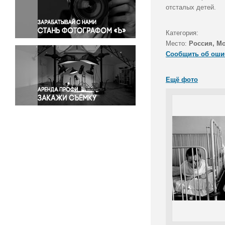
Правосудие
отсталых детей.
Происшествия и конфликты
Религия
Категория:
Место:
Россия, М
Светская жизнь
Сообщить об оши
Спорт
Экология
Ещё фото
Экономика и бизнес