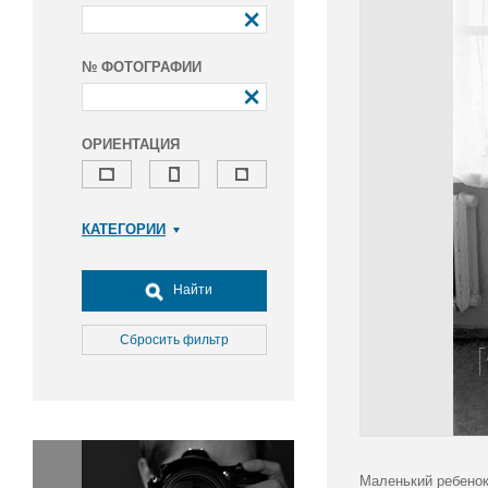
№ ФОТОГРАФИИ
ОРИЕНТАЦИЯ
КАТЕГОРИИ
Армия и ВПК
Досуг, туризм и отдых
Найти
Культура
Медицина
Сбросить фильтр
Наука
Образование
Общество
Окружающая среда
Политика
Маленький ребенок