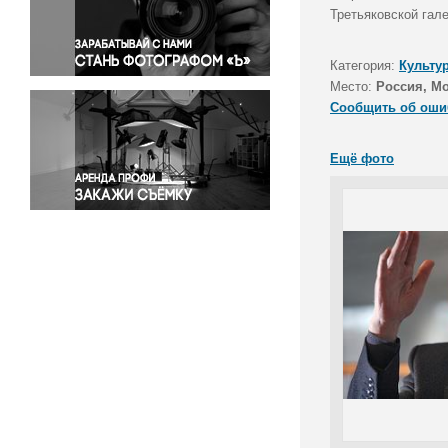
Правосудие
Третьяковской гале
Происшествия и конфликты
Религия
Категория:
Культу
Место:
Россия, М
Светская жизнь
Сообщить об оши
Спорт
Экология
Ещё фото
Экономика и бизнес