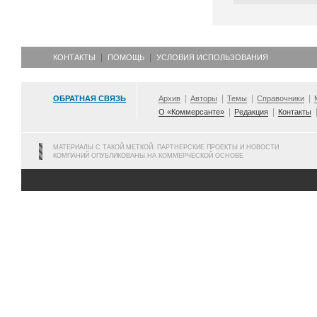
КОНТАКТЫ
ПОМОЩЬ
УСЛОВИЯ ИСПОЛЬЗОВАНИЯ
ОБРАТНАЯ СВЯЗЬ
Архив
Авторы
Темы
Справочники
О «Коммерсанте»
Редакция
Контакты
МАТЕРИАЛЫ С ТАКОЙ МЕТКОЙ, ПАРТНЕРСКИЕ ПРОЕКТЫ И НОВОСТИ
КОМПАНИЙ ОПУБЛИКОВАНЫ НА КОММЕРЧЕСКОЙ ОСНОВЕ