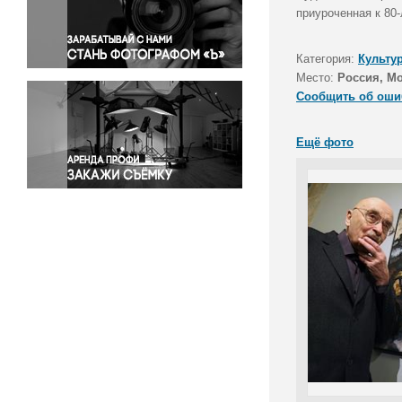
Правосудие
приуроченная к 80-
Происшествия и конфликты
Религия
Категория:
Культу
Место:
Россия, М
Светская жизнь
Сообщить об оши
Спорт
Экология
Ещё фото
Экономика и бизнес