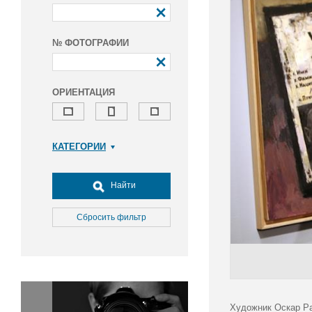
№ ФОТОГРАФИИ
ОРИЕНТАЦИЯ
КАТЕГОРИИ
Армия и ВПК
Досуг, туризм и отдых
Найти
Культура
Медицина
Сбросить фильтр
Наука
Образование
Общество
Окружающая среда
Политика
Художник Оскар Ра