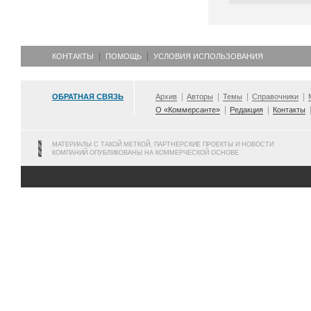
КОНТАКТЫ
ПОМОЩЬ
УСЛОВИЯ ИСПОЛЬЗОВАНИЯ
ОБРАТНАЯ СВЯЗЬ
Архив
Авторы
Темы
Справочники
О «Коммерсанте»
Редакция
Контакты
МАТЕРИАЛЫ С ТАКОЙ МЕТКОЙ, ПАРТНЕРСКИЕ ПРОЕКТЫ И НОВОСТИ
КОМПАНИЙ ОПУБЛИКОВАНЫ НА КОММЕРЧЕСКОЙ ОСНОВЕ