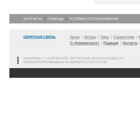
КОНТАКТЫ
ПОМОЩЬ
УСЛОВИЯ ИСПОЛЬЗОВАНИЯ
ОБРАТНАЯ СВЯЗЬ
Архив
Авторы
Темы
Справочники
О «Коммерсанте»
Редакция
Контакты
МАТЕРИАЛЫ С ТАКОЙ МЕТКОЙ, ПАРТНЕРСКИЕ ПРОЕКТЫ И НОВОСТИ
КОМПАНИЙ ОПУБЛИКОВАНЫ НА КОММЕРЧЕСКОЙ ОСНОВЕ