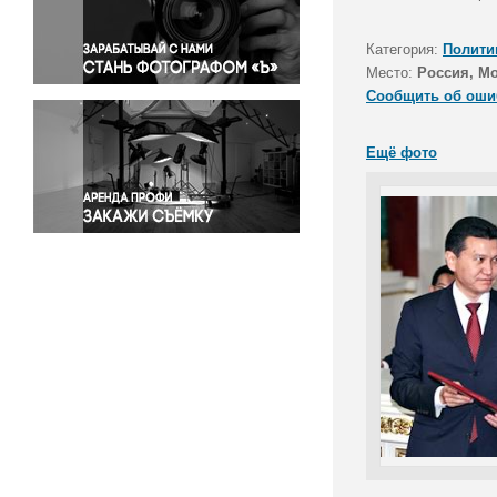
Правосудие
Происшествия и конфликты
Категория:
Полити
Религия
Место:
Россия, М
Сообщить об оши
Светская жизнь
Спорт
Ещё фото
Экология
Экономика и бизнес