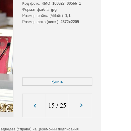
Код фото:
KMO_103627_00566_1
Формат файла:
jpg
Размер файла (Мбайт):
1,1
Размер фото (пикс.):
2372x2209
Купить
15
/
25
едведев (справа) на церемонии подписания