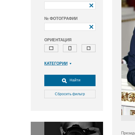
№ ФОТОГРАФИИ
ОРИЕНТАЦИЯ
КАТЕГОРИИ
Армия и ВПК
Досуг, туризм и отдых
Найти
Культура
Медицина
Сбросить фильтр
Наука
Образование
Общество
Окружающая среда
Политика
Презид