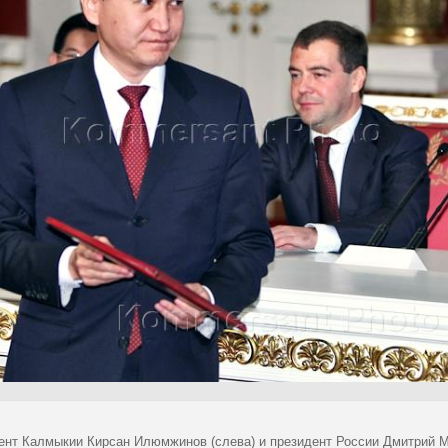
ент Калмыкии Кирсан Илюмжинов (слева) и президент России Дмитрий М