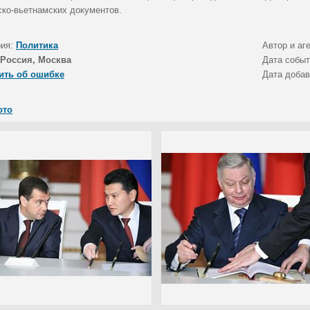
ско-вьетнамских документов.
рия:
Политика
Автор и аг
Россия, Москва
Дата собы
ить об ошибке
Дата доба
ото