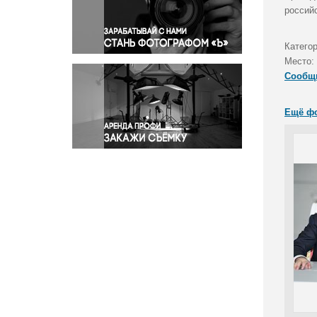
Правосудие
россий
Происшествия и конфликты
Религия
Катего
Место:
Светская жизнь
Сообщ
Спорт
Экология
Ещё ф
Экономика и бизнес