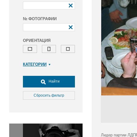
№ ФОТОГРАФИИ
ОРИЕНТАЦИЯ
КАТЕГОРИИ
Армия и ВПК
Досуг, туризм и отдых
Найти
Культура
Медицина
Сбросить фильтр
Наука
Образование
Общество
Окружающая среда
Политика
Лидер партии ЛДПР