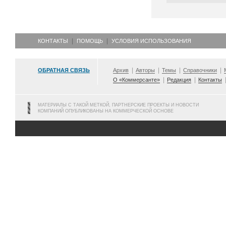
КОНТАКТЫ
ПОМОЩЬ
УСЛОВИЯ ИСПОЛЬЗОВАНИЯ
ОБРАТНАЯ СВЯЗЬ
Архив
Авторы
Темы
Справочники
О «Коммерсанте»
Редакция
Контакты
МАТЕРИАЛЫ С ТАКОЙ МЕТКОЙ, ПАРТНЕРСКИЕ ПРОЕКТЫ И НОВОСТИ
КОМПАНИЙ ОПУБЛИКОВАНЫ НА КОММЕРЧЕСКОЙ ОСНОВЕ