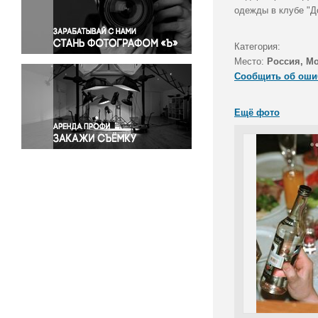
Правосудие
одежды в клубе "Д
Происшествия и конфликты
Религия
Категория:
Место:
Россия, М
Светская жизнь
Сообщить об оши
Спорт
Экология
Ещё фото
Экономика и бизнес