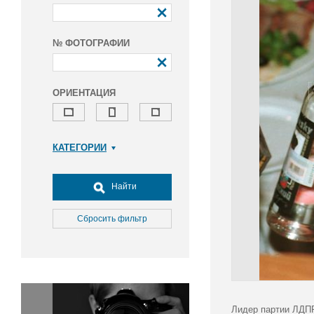
№ ФОТОГРАФИИ
ОРИЕНТАЦИЯ
КАТЕГОРИИ
Армия и ВПК
Досуг, туризм и отдых
Найти
Культура
Медицина
Сбросить фильтр
Наука
Образование
Общество
Окружающая среда
Политика
Лидер партии ЛДПР