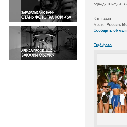
Правосудие
одежды в клубе "Д
Происшествия и конфликты
Религия
Категория:
Место:
Россия, М
Светская жизнь
Сообщить об оши
Спорт
Экология
Ещё фото
Экономика и бизнес