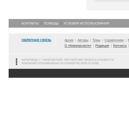
КОНТАКТЫ
ПОМОЩЬ
УСЛОВИЯ ИСПОЛЬЗОВАНИЯ
ОБРАТНАЯ СВЯЗЬ
Архив
Авторы
Темы
Справочники
О «Коммерсанте»
Редакция
Контакты
МАТЕРИАЛЫ С ТАКОЙ МЕТКОЙ, ПАРТНЕРСКИЕ ПРОЕКТЫ И НОВОСТИ
КОМПАНИЙ ОПУБЛИКОВАНЫ НА КОММЕРЧЕСКОЙ ОСНОВЕ