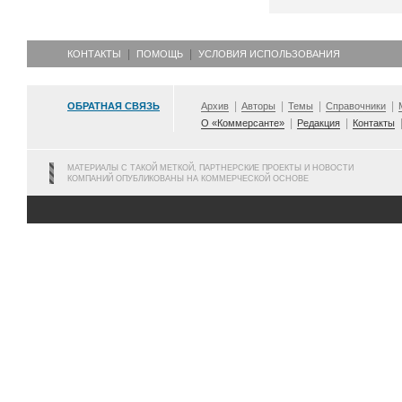
КОНТАКТЫ
ПОМОЩЬ
УСЛОВИЯ ИСПОЛЬЗОВАНИЯ
ОБРАТНАЯ СВЯЗЬ
Архив
Авторы
Темы
Справочники
О «Коммерсанте»
Редакция
Контакты
МАТЕРИАЛЫ С ТАКОЙ МЕТКОЙ, ПАРТНЕРСКИЕ ПРОЕКТЫ И НОВОСТИ
КОМПАНИЙ ОПУБЛИКОВАНЫ НА КОММЕРЧЕСКОЙ ОСНОВЕ