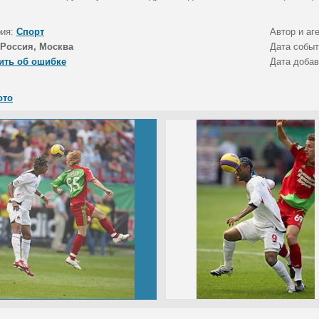
рия:
Спорт
Автор и аг
Россия, Москва
Дата собы
ить об ошибке
Дата доба
ото