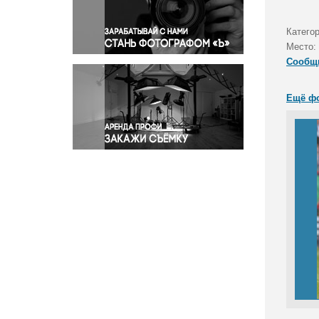
Правосудие
Происшествия и конфликты
Катего
Религия
Место:
Сообщ
Светская жизнь
Спорт
Ещё ф
Экология
Экономика и бизнес