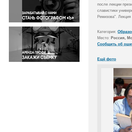
Правосудие
после лекции през
славистики универ
Происшествия и конфликты
Ремизова". Лекция
Религия
Светская жизнь
Категория:
Образо
Спорт
Место:
Россия, М
Экология
Сообщить об оши
Экономика и бизнес
Ещё фото