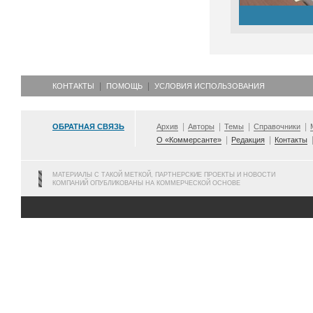
КОНТАКТЫ
ПОМОЩЬ
УСЛОВИЯ ИСПОЛЬЗОВАНИЯ
ОБРАТНАЯ СВЯЗЬ
Архив
Авторы
Темы
Справочники
О «Коммерсанте»
Редакция
Контакты
МАТЕРИАЛЫ С ТАКОЙ МЕТКОЙ, ПАРТНЕРСКИЕ ПРОЕКТЫ И НОВОСТИ
КОМПАНИЙ ОПУБЛИКОВАНЫ НА КОММЕРЧЕСКОЙ ОСНОВЕ