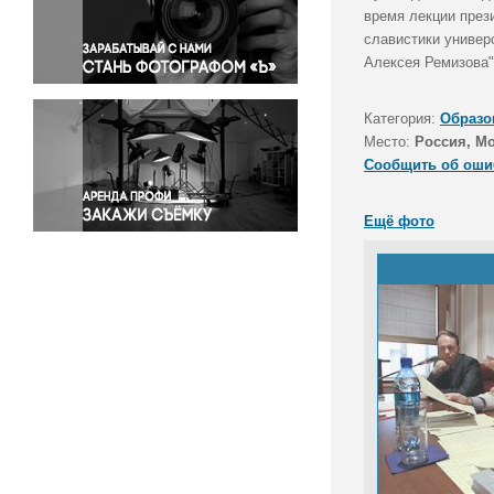
Правосудие
время лекции през
славистики универ
Происшествия и конфликты
Алексея Ремизова"
Религия
Светская жизнь
Категория:
Образо
Спорт
Место:
Россия, М
Экология
Сообщить об оши
Экономика и бизнес
Ещё фото