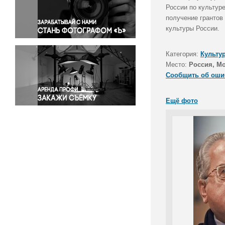
Правосудие
России по культур
получение грантов
Происшествия и конфликты
культуры России.
Религия
Светская жизнь
Категория:
Культу
Спорт
Место:
Россия, М
Экология
Сообщить об оши
Экономика и бизнес
Ещё фото