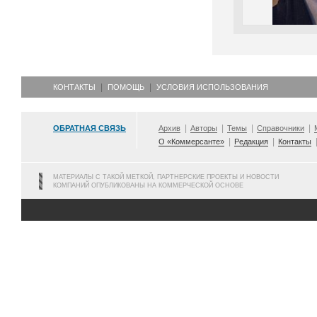
КОНТАКТЫ
ПОМОЩЬ
УСЛОВИЯ ИСПОЛЬЗОВАНИЯ
ОБРАТНАЯ СВЯЗЬ
Архив
Авторы
Темы
Справочники
О «Коммерсанте»
Редакция
Контакты
МАТЕРИАЛЫ С ТАКОЙ МЕТКОЙ, ПАРТНЕРСКИЕ ПРОЕКТЫ И НОВОСТИ
КОМПАНИЙ ОПУБЛИКОВАНЫ НА КОММЕРЧЕСКОЙ ОСНОВЕ