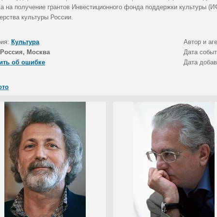
са на получение грантов Инвестиционного фонда поддержки культуры (И
ерства культуры России.
рия:
Культура
Автор и аг
Россия, Москва
Дата собы
ить об ошибке
Дата доба
ото