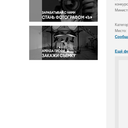
Правосудие
конкур
Минист
Происшествия и конфликты
Религия
Катего
Светская жизнь
Место:
Спорт
Сообщ
Экология
Экономика и бизнес
Ещё ф