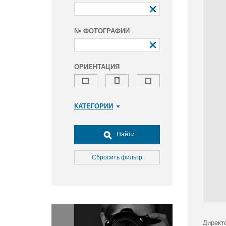
№ ФОТОГРАФИИ
ОРИЕНТАЦИЯ
КАТЕГОРИИ
Армия и ВПК
Досуг, туризм и отдых
Найти
Культура
Медицина
Сбросить фильтр
Наука
Образование
Общество
Окружающая среда
Политика
Директ