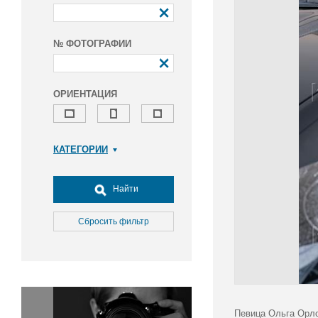
№ ФОТОГРАФИИ
ОРИЕНТАЦИЯ
КАТЕГОРИИ
Армия и ВПК
Досуг, туризм и отдых
Найти
Культура
Медицина
Сбросить фильтр
Наука
Образование
Общество
Окружающая среда
Политика
Певица Ольга Орло