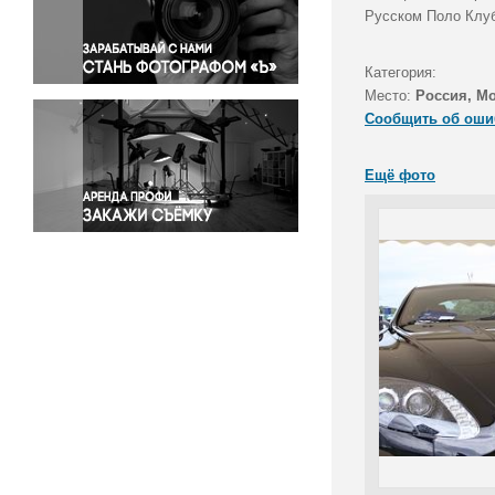
Правосудие
Русском Поло Клуб
Происшествия и конфликты
Религия
Категория:
Место:
Россия, Мо
Светская жизнь
Сообщить об оши
Спорт
Экология
Ещё фото
Экономика и бизнес