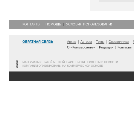
КОНТАКТЫ
ПОМОЩЬ
УСЛОВИЯ ИСПОЛЬЗОВАНИЯ
ОБРАТНАЯ СВЯЗЬ
Архив
Авторы
Темы
Справочники
О «Коммерсанте»
Редакция
Контакты
МАТЕРИАЛЫ С ТАКОЙ МЕТКОЙ, ПАРТНЕРСКИЕ ПРОЕКТЫ И НОВОСТИ
КОМПАНИЙ ОПУБЛИКОВАНЫ НА КОММЕРЧЕСКОЙ ОСНОВЕ