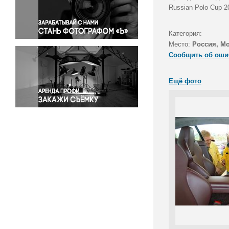
Правосудие
Russian Polo Cup 
Происшествия и конфликты
Религия
Категория:
Место:
Россия, Мо
Светская жизнь
Сообщить об оши
Спорт
Экология
Ещё фото
Экономика и бизнес