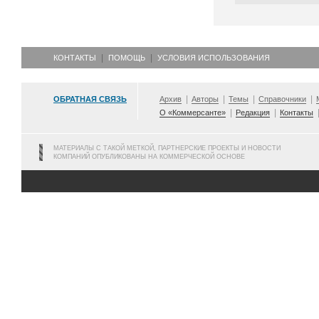
КОНТАКТЫ
ПОМОЩЬ
УСЛОВИЯ ИСПОЛЬЗОВАНИЯ
ОБРАТНАЯ СВЯЗЬ
Архив
Авторы
Темы
Справочники
О «Коммерсанте»
Редакция
Контакты
МАТЕРИАЛЫ С ТАКОЙ МЕТКОЙ, ПАРТНЕРСКИЕ ПРОЕКТЫ И НОВОСТИ
КОМПАНИЙ ОПУБЛИКОВАНЫ НА КОММЕРЧЕСКОЙ ОСНОВЕ