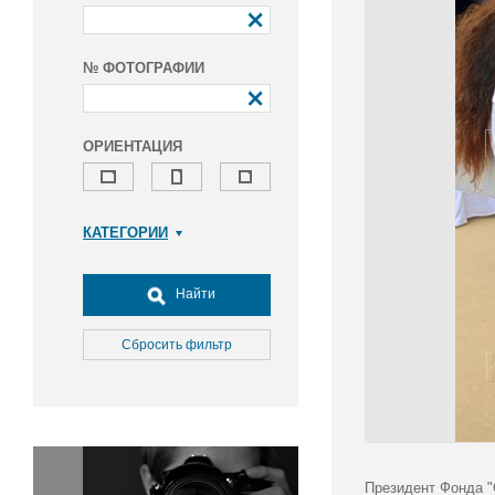
№ ФОТОГРАФИИ
ОРИЕНТАЦИЯ
КАТЕГОРИИ
Армия и ВПК
Досуг, туризм и отдых
Найти
Культура
Медицина
Сбросить фильтр
Наука
Образование
Общество
Окружающая среда
Политика
Президент Фонда "С