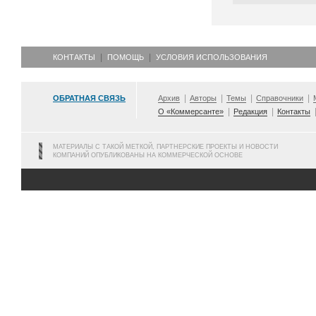
КОНТАКТЫ
ПОМОЩЬ
УСЛОВИЯ ИСПОЛЬЗОВАНИЯ
ОБРАТНАЯ СВЯЗЬ
Архив
Авторы
Темы
Справочники
О «Коммерсанте»
Редакция
Контакты
МАТЕРИАЛЫ С ТАКОЙ МЕТКОЙ, ПАРТНЕРСКИЕ ПРОЕКТЫ И НОВОСТИ
КОМПАНИЙ ОПУБЛИКОВАНЫ НА КОММЕРЧЕСКОЙ ОСНОВЕ