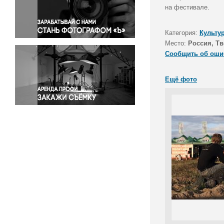
Правосудие
на фестивале.
Происшествия и конфликты
Религия
Категория:
Культу
Место:
Россия, Тв
Светская жизнь
Сообщить об оши
Спорт
Экология
Ещё фото
Экономика и бизнес