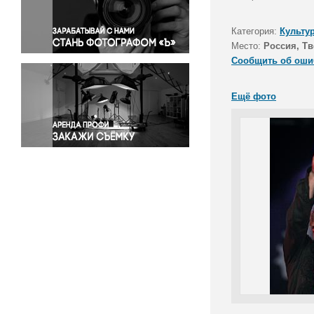
Правосудие
Происшествия и конфликты
Категория:
Культу
Религия
Место:
Россия, Тв
Сообщить об оши
Светская жизнь
Спорт
Ещё фото
Экология
Экономика и бизнес