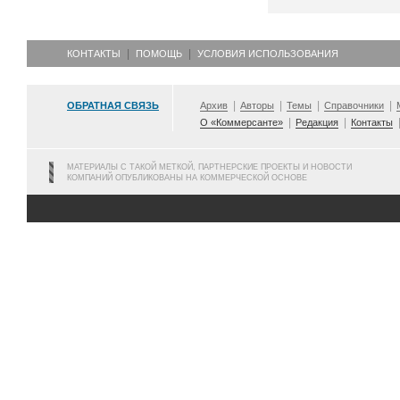
КОНТАКТЫ
ПОМОЩЬ
УСЛОВИЯ ИСПОЛЬЗОВАНИЯ
ОБРАТНАЯ СВЯЗЬ
Архив
Авторы
Темы
Справочники
О «Коммерсанте»
Редакция
Контакты
МАТЕРИАЛЫ С ТАКОЙ МЕТКОЙ, ПАРТНЕРСКИЕ ПРОЕКТЫ И НОВОСТИ
КОМПАНИЙ ОПУБЛИКОВАНЫ НА КОММЕРЧЕСКОЙ ОСНОВЕ