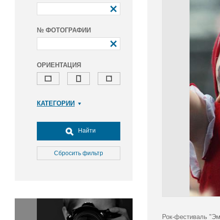
№ ФОТОГРАФИИ
ОРИЕНТАЦИЯ
КАТЕГОРИИ
Армия и ВПК
Досуг, туризм и отдых
Найти
Культура
Медицина
Сбросить фильтр
Наука
Образование
Общество
Окружающая среда
Политика
Рок-фестиваль "Эм