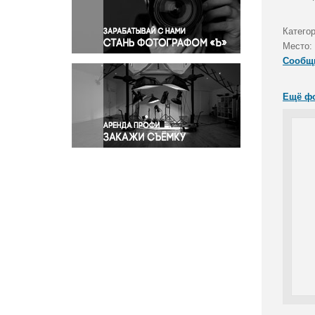
Правосудие
Происшествия и конфликты
Катего
Религия
Место:
Сообщ
Светская жизнь
Спорт
Ещё ф
Экология
Экономика и бизнес