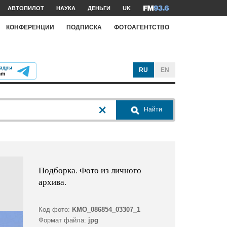
АВТОПИЛОТ
НАУКА
ДЕНЬГИ
UK
КОНФЕРЕНЦИИ
ПОДПИСКА
ФОТОАГЕНТСТВО
RU
EN
Найти
Подборка. Фото из личного
архива.
Код фото:
KMO_086854_03307_1
Формат файла:
jpg