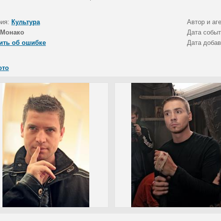
рия:
Культура
Автор и аг
Монако
Дата собы
ить об ошибке
Дата доба
ото