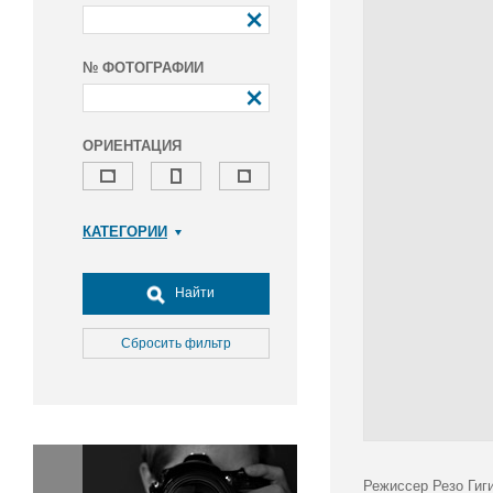
№ ФОТОГРАФИИ
ОРИЕНТАЦИЯ
КАТЕГОРИИ
Армия и ВПК
Досуг, туризм и отдых
Найти
Культура
Медицина
Сбросить фильтр
Наука
Образование
Общество
Окружающая среда
Политика
Режиссер Резо Гиг