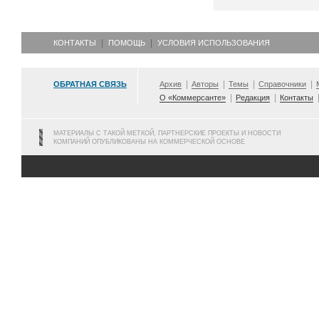
КОНТАКТЫ
ПОМОЩЬ
УСЛОВИЯ ИСПОЛЬЗОВАНИЯ
ОБРАТНАЯ СВЯЗЬ
Архив
Авторы
Темы
Справочники
О «Коммерсанте»
Редакция
Контакты
МАТЕРИАЛЫ С ТАКОЙ МЕТКОЙ, ПАРТНЕРСКИЕ ПРОЕКТЫ И НОВОСТИ
КОМПАНИЙ ОПУБЛИКОВАНЫ НА КОММЕРЧЕСКОЙ ОСНОВЕ