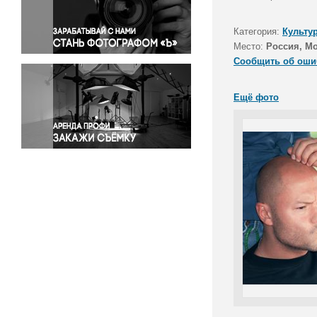
Правосудие
Происшествия и конфликты
Категория:
Культу
Религия
Место:
Россия, М
Сообщить об оши
Светская жизнь
Спорт
Ещё фото
Экология
Экономика и бизнес