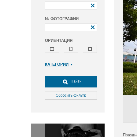
№ ФОТОГРАФИИ
ОРИЕНТАЦИЯ
КАТЕГОРИИ
Армия и ВПК
Досуг, туризм и отдых
Найти
Культура
Медицина
Сбросить фильтр
Наука
Образование
Общество
Окружающая среда
Политика
Праздн