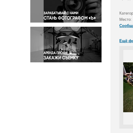
Правосудие
Происшествия и конфликты
Катего
Религия
Место:
Сообщ
Светская жизнь
Спорт
Ещё ф
Экология
Экономика и бизнес