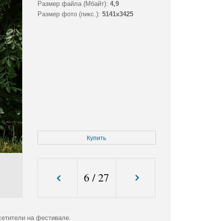
Размер файла (Мбайт):
4,9
Размер фото (пикс.):
5141x3425
Купить
6
/
27
етители на фестивале.