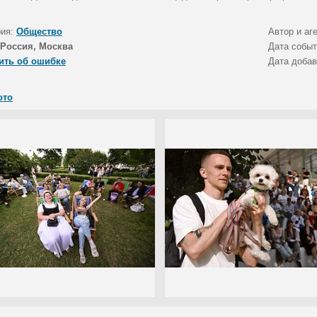
рия:
Общество
Автор и аг
Россия, Москва
Дата собы
ить об ошибке
Дата доба
ото