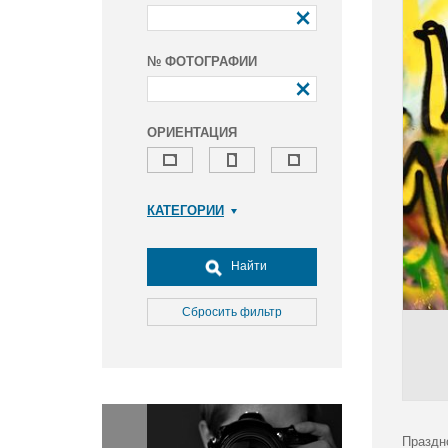
№ ФОТОГРАФИИ
ОРИЕНТАЦИЯ
КАТЕГОРИИ
Армия и ВПК
Досуг, туризм и отдых
Найти
Культура
Медицина
Сбросить фильтр
Наука
Образование
Общество
Окружающая среда
Политика
Праздн