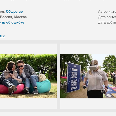
рия:
Общество
Автор и аг
Россия, Москва
Дата собы
ить об ошибке
Дата доба
ото