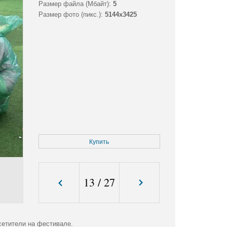
Размер файла (Мбайт):
5
Размер фото (пикс.):
5144x3425
Купить
13
/
27
етители на фестивале.