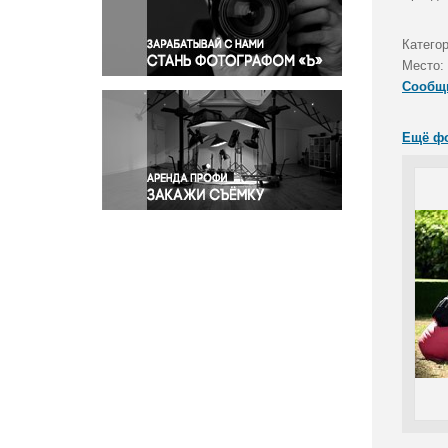
Правосудие
Происшествия и конфликты
Катего
Религия
Место:
Сообщ
Светская жизнь
Спорт
Ещё ф
Экология
Экономика и бизнес