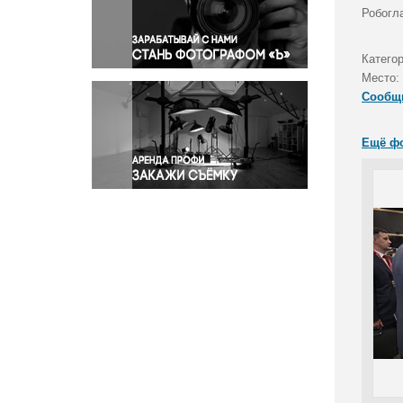
Правосудие
Робогла
Происшествия и конфликты
Религия
Катего
Место:
Светская жизнь
Сообщ
Спорт
Экология
Ещё ф
Экономика и бизнес