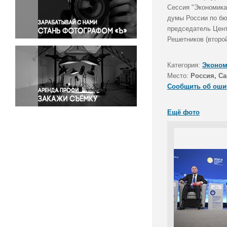
Правосудие
Сессия "Экономика
думы России по бю
Происшествия и конфликты
председатель Цент
Религия
Решетников (второй
Светская жизнь
Спорт
Категория:
Эконом
Экология
Место:
Россия, Са
Экономика и бизнес
Сообщить об оши
Ещё фото