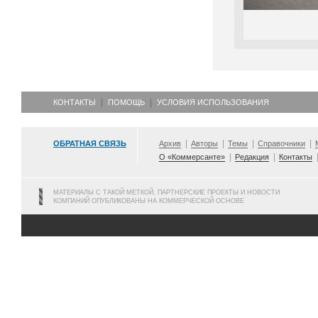
КОНТАКТЫ
ПОМОЩЬ
УСЛОВИЯ ИСПОЛЬЗОВАНИЯ
ОБРАТНАЯ СВЯЗЬ
Архив
Авторы
Темы
Справочники
О «Коммерсанте»
Редакция
Контакты
МАТЕРИАЛЫ С ТАКОЙ МЕТКОЙ, ПАРТНЕРСКИЕ ПРОЕКТЫ И НОВОСТИ
КОМПАНИЙ ОПУБЛИКОВАНЫ НА КОММЕРЧЕСКОЙ ОСНОВЕ