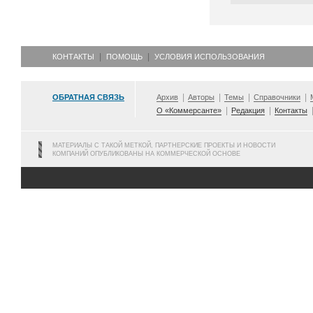
КОНТАКТЫ
ПОМОЩЬ
УСЛОВИЯ ИСПОЛЬЗОВАНИЯ
ОБРАТНАЯ СВЯЗЬ
Архив
Авторы
Темы
Справочники
О «Коммерсанте»
Редакция
Контакты
МАТЕРИАЛЫ С ТАКОЙ МЕТКОЙ, ПАРТНЕРСКИЕ ПРОЕКТЫ И НОВОСТИ
КОМПАНИЙ ОПУБЛИКОВАНЫ НА КОММЕРЧЕСКОЙ ОСНОВЕ