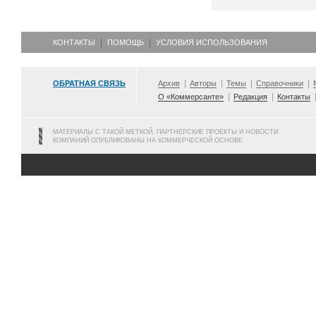
КОНТАКТЫ
ПОМОЩЬ
УСЛОВИЯ ИСПОЛЬЗОВАНИЯ
ОБРАТНАЯ СВЯЗЬ
Архив
Авторы
Темы
Справочники
О «Коммерсанте»
Редакция
Контакты
МАТЕРИАЛЫ С ТАКОЙ МЕТКОЙ, ПАРТНЕРСКИЕ ПРОЕКТЫ И НОВОСТИ
КОМПАНИЙ ОПУБЛИКОВАНЫ НА КОММЕРЧЕСКОЙ ОСНОВЕ