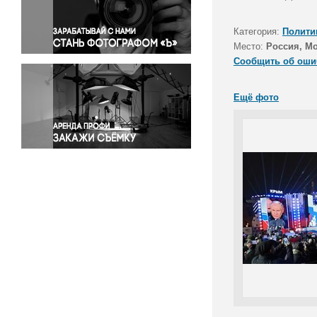
Правосудие
Происшествия и конфликты
Категория:
Полити
Религия
Место:
Россия, М
Сообщить об оши
Светская жизнь
Спорт
Ещё фото
Экология
Экономика и бизнес