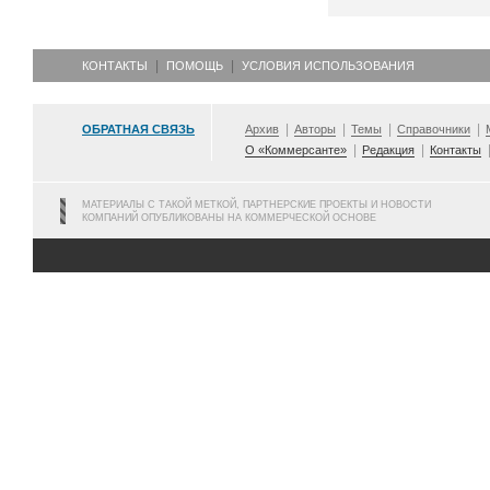
КОНТАКТЫ
ПОМОЩЬ
УСЛОВИЯ ИСПОЛЬЗОВАНИЯ
ОБРАТНАЯ СВЯЗЬ
Архив
Авторы
Темы
Справочники
О «Коммерсанте»
Редакция
Контакты
МАТЕРИАЛЫ С ТАКОЙ МЕТКОЙ, ПАРТНЕРСКИЕ ПРОЕКТЫ И НОВОСТИ
КОМПАНИЙ ОПУБЛИКОВАНЫ НА КОММЕРЧЕСКОЙ ОСНОВЕ