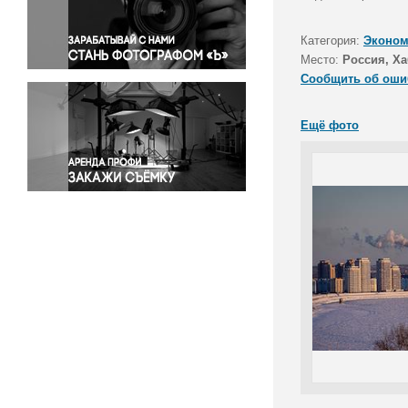
Правосудие
Происшествия и конфликты
Категория:
Эконом
Религия
Место:
Россия, Ха
Сообщить об оши
Светская жизнь
Спорт
Ещё фото
Экология
Экономика и бизнес