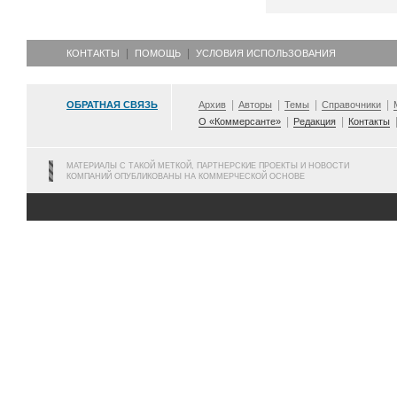
КОНТАКТЫ
ПОМОЩЬ
УСЛОВИЯ ИСПОЛЬЗОВАНИЯ
ОБРАТНАЯ СВЯЗЬ
Архив
Авторы
Темы
Справочники
О «Коммерсанте»
Редакция
Контакты
МАТЕРИАЛЫ С ТАКОЙ МЕТКОЙ, ПАРТНЕРСКИЕ ПРОЕКТЫ И НОВОСТИ
КОМПАНИЙ ОПУБЛИКОВАНЫ НА КОММЕРЧЕСКОЙ ОСНОВЕ