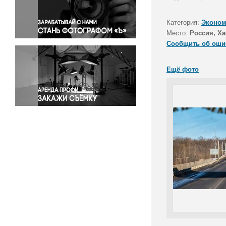
Правосудие
Происшествия и конфликты
Категория:
Эконом
Религия
Место:
Россия, Ха
Сообщить об оши
Светская жизнь
Спорт
Ещё фото
Экология
Экономика и бизнес