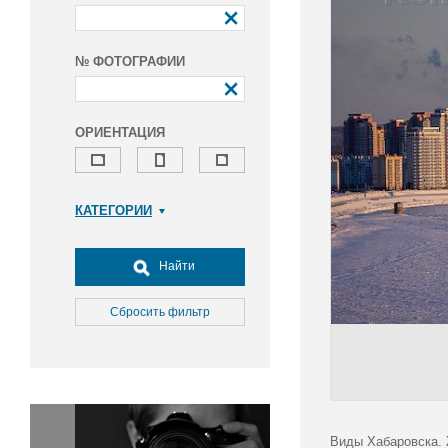
№ ФОТОГРАФИИ
ОРИЕНТАЦИЯ
КАТЕГОРИИ
Армия и ВПК
Досуг, туризм и отдых
Найти
Культура
Медицина
Сбросить фильтр
Наука
Образование
Общество
Окружающая среда
Политика
Виды Хабаровска.