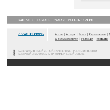
КОНТАКТЫ
ПОМОЩЬ
УСЛОВИЯ ИСПОЛЬЗОВАНИЯ
ОБРАТНАЯ СВЯЗЬ
Архив
Авторы
Темы
Справочники
О «Коммерсанте»
Редакция
Контакты
МАТЕРИАЛЫ С ТАКОЙ МЕТКОЙ, ПАРТНЕРСКИЕ ПРОЕКТЫ И НОВОСТИ
КОМПАНИЙ ОПУБЛИКОВАНЫ НА КОММЕРЧЕСКОЙ ОСНОВЕ