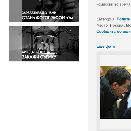
Правосудие
комиссии во время
Происшествия и конфликты
Религия
Категория:
Полити
Место:
Россия, М
Светская жизнь
Сообщить об оши
Спорт
Экология
Ещё фото
Экономика и бизнес