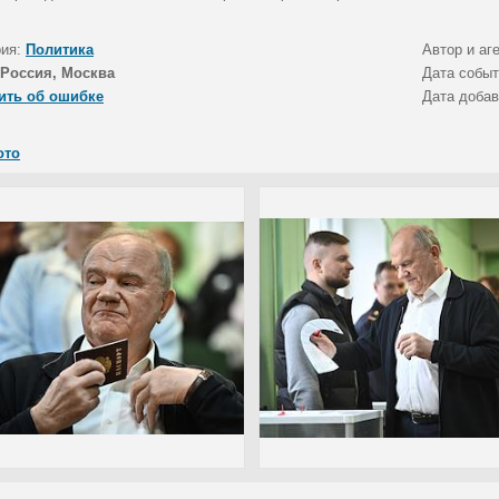
рия:
Политика
Автор и аг
Россия, Москва
Дата собы
ить об ошибке
Дата доба
ото