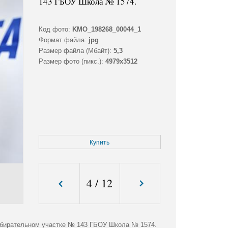
143 ГБОУ Школа № 1574.
Код фото:
KMO_198268_00044_1
Формат файла:
jpg
Размер файла (Мбайт):
5,3
Размер фото (пикс.):
4979x3512
Купить
4
/
12
избирательном участке № 143 ГБОУ Школа № 1574.