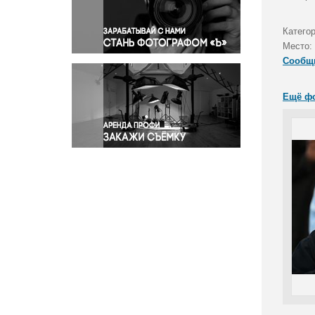
Правосудие
Происшествия и конфликты
Катего
Религия
Место:
Сообщ
Светская жизнь
Спорт
Ещё ф
Экология
Экономика и бизнес