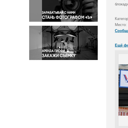
Правосудие
блокад
Происшествия и конфликты
Религия
Катего
Место:
Светская жизнь
Сообщ
Спорт
Экология
Ещё ф
Экономика и бизнес