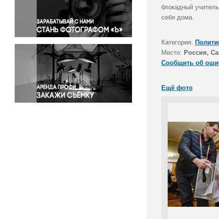
Правосудие
блокадный учитель
себя дома.
Происшествия и конфликты
Религия
Категория:
Полити
Светская жизнь
Место:
Россия, Са
Спорт
Сообщить об оши
Экология
Экономика и бизнес
Ещё фото