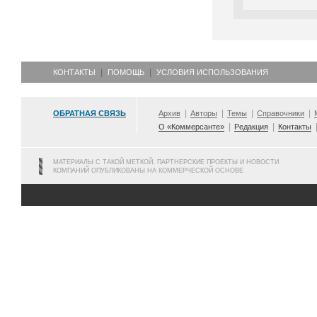
КОНТАКТЫ
ПОМОЩЬ
УСЛОВИЯ ИСПОЛЬЗОВАНИЯ
ОБРАТНАЯ СВЯЗЬ
Архив
Авторы
Темы
Справочники
О «Коммерсанте»
Редакция
Контакты
МАТЕРИАЛЫ С ТАКОЙ МЕТКОЙ, ПАРТНЕРСКИЕ ПРОЕКТЫ И НОВОСТИ
КОМПАНИЙ ОПУБЛИКОВАНЫ НА КОММЕРЧЕСКОЙ ОСНОВЕ