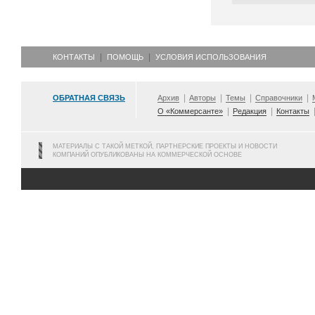
КОНТАКТЫ
ПОМОЩЬ
УСЛОВИЯ ИСПОЛЬЗОВАНИЯ
ОБРАТНАЯ СВЯЗЬ
Архив
Авторы
Темы
Справочники
О «Коммерсанте»
Редакция
Контакты
МАТЕРИАЛЫ С ТАКОЙ МЕТКОЙ, ПАРТНЕРСКИЕ ПРОЕКТЫ И НОВОСТИ
КОМПАНИЙ ОПУБЛИКОВАНЫ НА КОММЕРЧЕСКОЙ ОСНОВЕ