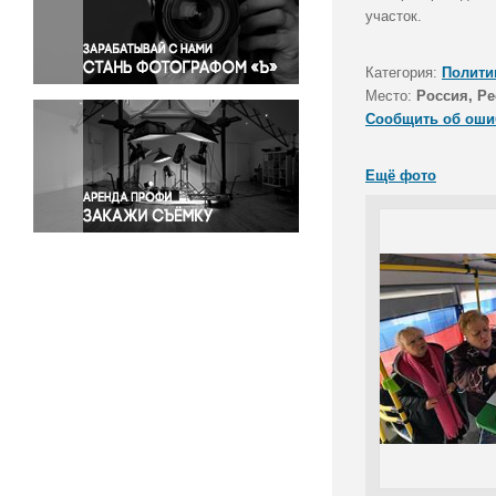
Правосудие
участок.
Происшествия и конфликты
Религия
Категория:
Полити
Место:
Россия, Р
Светская жизнь
Сообщить об оши
Спорт
Экология
Ещё фото
Экономика и бизнес