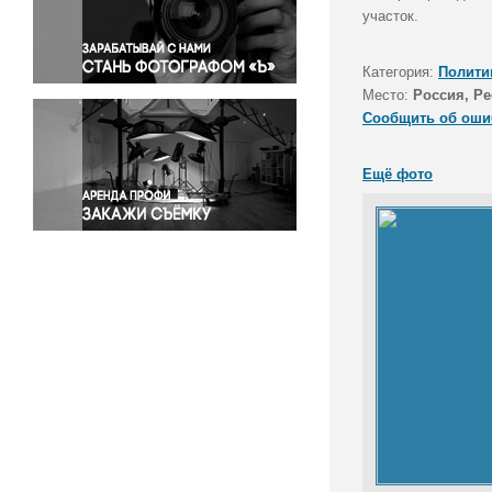
Правосудие
участок.
Происшествия и конфликты
Религия
Категория:
Полити
Место:
Россия, Р
Светская жизнь
Сообщить об оши
Спорт
Экология
Ещё фото
Экономика и бизнес