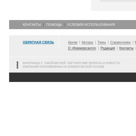
КОНТАКТЫ
ПОМОЩЬ
УСЛОВИЯ ИСПОЛЬЗОВАНИЯ
ОБРАТНАЯ СВЯЗЬ
Архив
Авторы
Темы
Справочники
О «Коммерсанте»
Редакция
Контакты
МАТЕРИАЛЫ С ТАКОЙ МЕТКОЙ, ПАРТНЕРСКИЕ ПРОЕКТЫ И НОВОСТИ
КОМПАНИЙ ОПУБЛИКОВАНЫ НА КОММЕРЧЕСКОЙ ОСНОВЕ