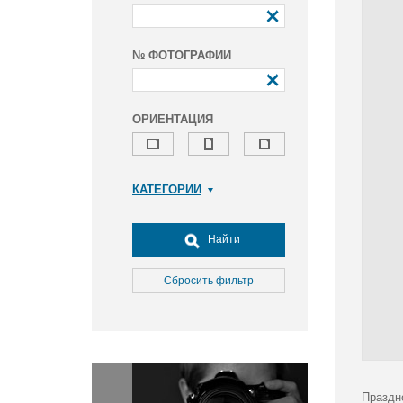
№ ФОТОГРАФИИ
ОРИЕНТАЦИЯ
КАТЕГОРИИ
Армия и ВПК
Досуг, туризм и отдых
Найти
Культура
Медицина
Сбросить фильтр
Наука
Образование
Общество
Окружающая среда
Политика
Праздн