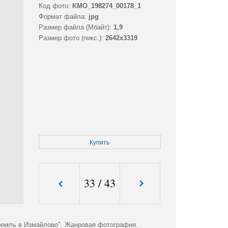
Код фото:
KMO_198274_00178_1
Формат файла:
jpg
Размер файла (Мбайт):
1,9
Размер фото (пикс.):
2642x3319
Купить
33
/
43
ремль в Измайлово". Жанровая фотография.