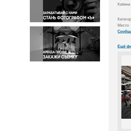
Правосудие
Кабина
Происшествия и конфликты
Религия
Катего
Место:
Светская жизнь
Сообщ
Спорт
Экология
Ещё ф
Экономика и бизнес