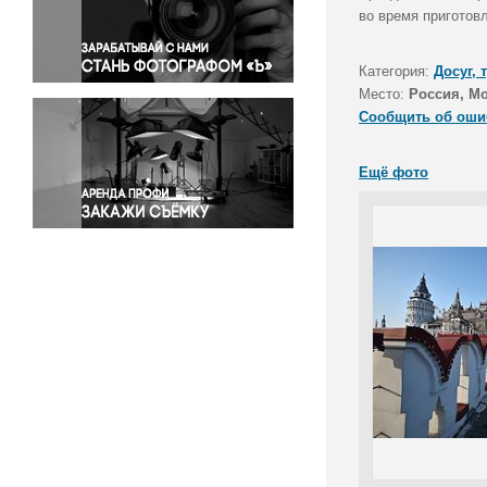
Правосудие
во время приготов
Происшествия и конфликты
Религия
Категория:
Досуг, 
Место:
Россия, М
Светская жизнь
Сообщить об оши
Спорт
Экология
Ещё фото
Экономика и бизнес