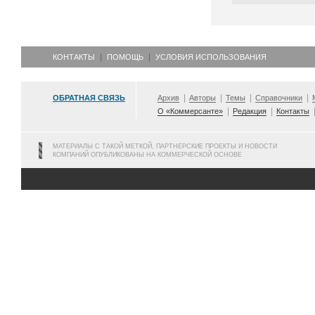
КОНТАКТЫ
ПОМОЩЬ
УСЛОВИЯ ИСПОЛЬЗОВАНИЯ
ОБРАТНАЯ СВЯЗЬ
Архив
Авторы
Темы
Справочники
О «Коммерсанте»
Редакция
Контакты
МАТЕРИАЛЫ С ТАКОЙ МЕТКОЙ, ПАРТНЕРСКИЕ ПРОЕКТЫ И НОВОСТИ
КОМПАНИЙ ОПУБЛИКОВАНЫ НА КОММЕРЧЕСКОЙ ОСНОВЕ