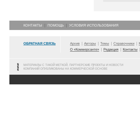
КОНТАКТЫ
ПОМОЩЬ
УСЛОВИЯ ИСПОЛЬЗОВАНИЯ
ОБРАТНАЯ СВЯЗЬ
Архив
Авторы
Темы
Справочники
О «Коммерсанте»
Редакция
Контакты
МАТЕРИАЛЫ С ТАКОЙ МЕТКОЙ, ПАРТНЕРСКИЕ ПРОЕКТЫ И НОВОСТИ
КОМПАНИЙ ОПУБЛИКОВАНЫ НА КОММЕРЧЕСКОЙ ОСНОВЕ