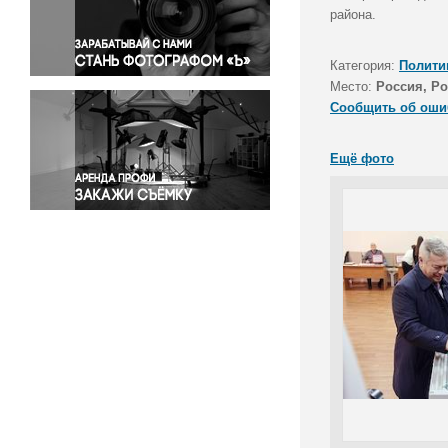
Правосудие
района.
Происшествия и конфликты
Религия
Категория:
Полити
Место:
Россия, Ро
Светская жизнь
Сообщить об оши
Спорт
Экология
Ещё фото
Экономика и бизнес