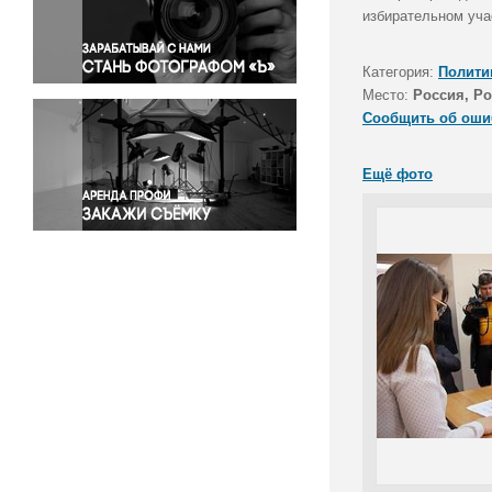
Правосудие
избирательном уча
Происшествия и конфликты
Религия
Категория:
Полити
Место:
Россия, Ро
Светская жизнь
Сообщить об оши
Спорт
Экология
Ещё фото
Экономика и бизнес