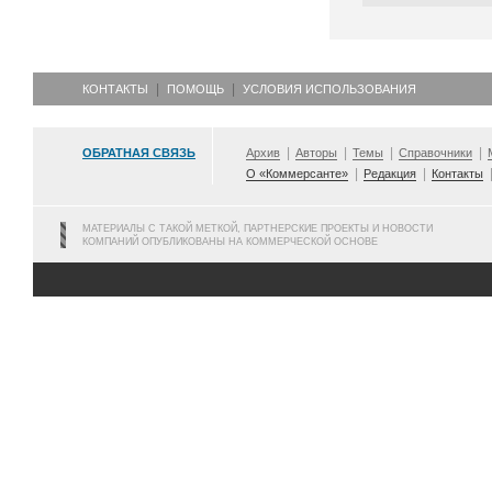
КОНТАКТЫ
ПОМОЩЬ
УСЛОВИЯ ИСПОЛЬЗОВАНИЯ
ОБРАТНАЯ СВЯЗЬ
Архив
Авторы
Темы
Справочники
О «Коммерсанте»
Редакция
Контакты
МАТЕРИАЛЫ С ТАКОЙ МЕТКОЙ, ПАРТНЕРСКИЕ ПРОЕКТЫ И НОВОСТИ
КОМПАНИЙ ОПУБЛИКОВАНЫ НА КОММЕРЧЕСКОЙ ОСНОВЕ