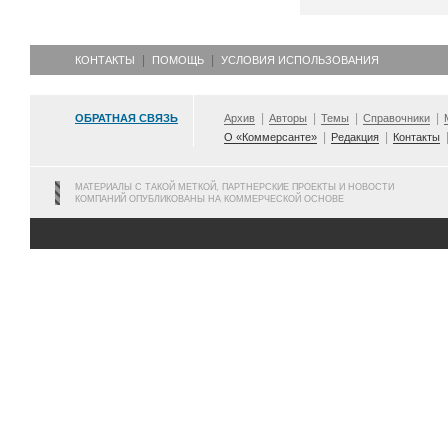
КОНТАКТЫ
ПОМОЩЬ
УСЛОВИЯ ИСПОЛЬЗОВАНИЯ
ОБРАТНАЯ СВЯЗЬ
Архив
Авторы
Темы
Справочники
О «Коммерсанте»
Редакция
Контакты
МАТЕРИАЛЫ С ТАКОЙ МЕТКОЙ, ПАРТНЕРСКИЕ ПРОЕКТЫ И НОВОСТИ
КОМПАНИЙ ОПУБЛИКОВАНЫ НА КОММЕРЧЕСКОЙ ОСНОВЕ