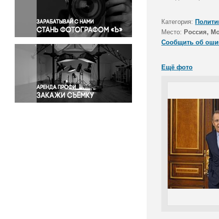
Правосудие
Происшествия и конфликты
Категория:
Полити
Религия
Место:
Россия, М
Сообщить об оши
Светская жизнь
Спорт
Ещё фото
Экология
Экономика и бизнес