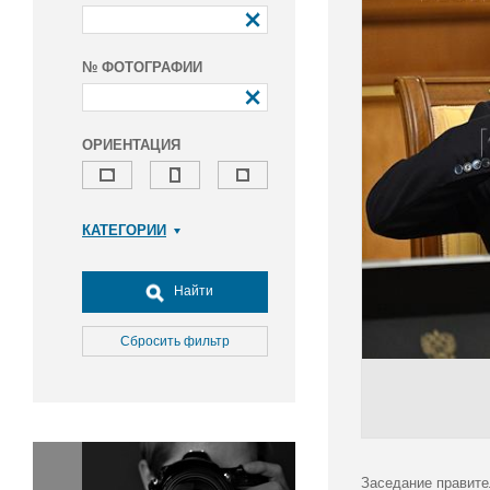
№ ФОТОГРАФИИ
ОРИЕНТАЦИЯ
КАТЕГОРИИ
Армия и ВПК
Досуг, туризм и отдых
Найти
Культура
Медицина
Сбросить фильтр
Наука
Образование
Общество
Окружающая среда
Политика
Заседание правите