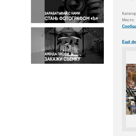
Правосудие
Происшествия и конфликты
Катего
Религия
Место:
Сообщ
Светская жизнь
Спорт
Ещё ф
Экология
Экономика и бизнес