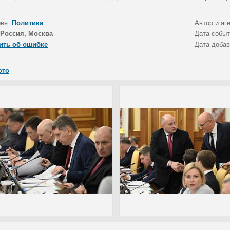
рия:
Политика
Автор и аг
Россия, Москва
Дата собы
ить об ошибке
Дата доба
ото