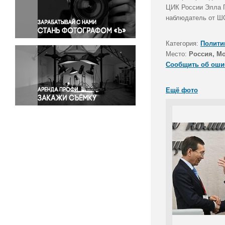
Правосудие
ЦИК России Элла П
наблюдатель от ШО
Происшествия и конфликты
Религия
Категория:
Полити
Светская жизнь
Место:
Россия, М
Спорт
Сообщить об оши
Экология
Экономика и бизнес
Ещё фото