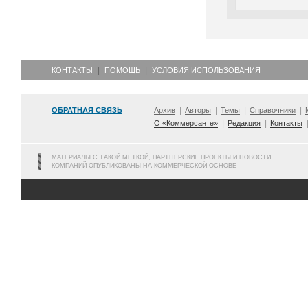
КОНТАКТЫ
ПОМОЩЬ
УСЛОВИЯ ИСПОЛЬЗОВАНИЯ
ОБРАТНАЯ СВЯЗЬ
Архив
Авторы
Темы
Справочники
О «Коммерсанте»
Редакция
Контакты
МАТЕРИАЛЫ С ТАКОЙ МЕТКОЙ, ПАРТНЕРСКИЕ ПРОЕКТЫ И НОВОСТИ
КОМПАНИЙ ОПУБЛИКОВАНЫ НА КОММЕРЧЕСКОЙ ОСНОВЕ